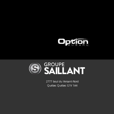
2777 boul du Versant-Nord
Québec Québec G1V 1A4